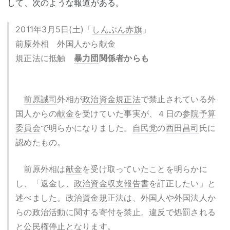
して、次のような報道がある。
2011年3月5日(土)「
しんぶん赤旗
」
前原外相 外国人から
献金
規正法に抵触
暴力団
関係者からも
前原誠司
外相が
政治資金規正法
で禁止されている外
国人からの
献金
を受けていた事実が、４日の
参院
予算
委員会
で明らかになりました。
自民党
の
西田昌司
氏に
認めたもの。
前原外相は
献金
を受け取っていたことを明らかに
し、「返金し、
政治資金収支報告書
を訂正したい」と
述べました。
政治資金規正法
は、外国人や外国法人か
らの政治活動に関する寄付を禁止。違反で処罰される
と
公民権
停止となります。