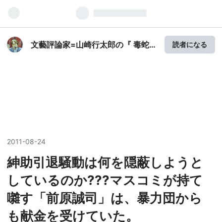
文藝評論家=山崎行太郎の『 毒蛇
読者になる
山荘日記(1)』
2011
-
08
-
24
紳助引退騒動は何を隠蔽しようと
しているのか???マスコミが持て
囃す「前原誠司」は、暴力団から
も献金を受けていた。