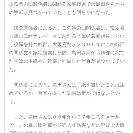
よる
暴力団
関係者に関わる家宅捜索では島田さんから
の手紙が見つかっていたことも明らかになった。
捜査関係者によると、この
暴力団
関係者は、
指定暴
力団
山口組
ナンバー４にあたる「筆頭若頭補佐」とい
う役職を持つ幹部。
大阪府警
が２００５年にこの幹部
の関係先を家宅捜索した際、島田さんから幹部に宛て
た直筆の手紙や、幹部と同席した写真が見つかってい
た。
関係者によると、島田さんは手紙を書いたことは認
めているが、写真を撮った記憶は定かではないとい
う。
また、島田さんは０５年から０７年ごろのメール
で、この
暴力団
幹部が競売入札妨害などの容疑で
大阪