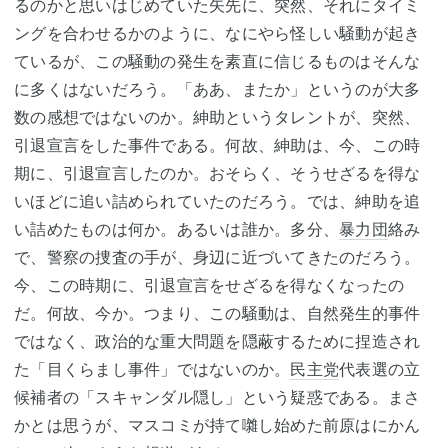
るのかと思いはじめていた矢先に、突然、それにタイミ
ングを合わせるかのように、なにやら怪しい騒動が起き
ているが、この騒動の発生を素直に信じるものはそんな
に多くはないだろう。「ああ、またか」というのが大多
数の感想ではないのか。紳助というタレントが、突然、
引退宣言をした事件である。何故、紳助は、今、この時
期に、引退宣言したのか。おそらく、そうせざるを得な
いほどに追い詰められていたのだろう。では、紳助を追
い詰めたものは何か。あるいは誰か。多分、
暴力団
絡み
で、警察の捜査の手が、身辺に近づいてきたのだろう。
今、この時期に、引退宣言をせざるを得なくなったの
だ。何故、今か。つまり、この騒動は、自然発生的事件
ではなく、政治的な重大問題を隠蔽するために捏造され
た「目くらまし事件」ではないのか。
民主党
代表選の立
候補者の「スキャンダル隠し」という疑惑である。まさ
かとは思うが、マスコミが持て囃し始めた前原はにかん