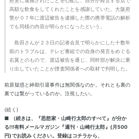
府警
に逮捕されたことを心配し、自分が経営する店で
高額な飲食をしてくれたことを感謝していた。
大阪府
警
が０７年に渡辺被告を逮捕した際の携帯電話の解析
でも同様の内容が明らかになったという。
島田さんが２３日の記者会見で明らかにした十数年
前のトラブルは、テレビ番組での自身の発言をめぐる
右翼とのもので、渡辺被告を通じ、同幹部が解決に乗
り出していたことが捜査関係者への取材で判明した。
前原疑惑と紳助引退事件は無関係なのか。それとも裏の
裏では繋がっているのか。注視したい。
(続く)
■
（続きは、『思想家・
山崎行太郎
のすべて』が分か
る!!!有料
メールマガジン
『週刊・
山崎行太郎
』(月500
円)でお読みください。登録はコチラから、