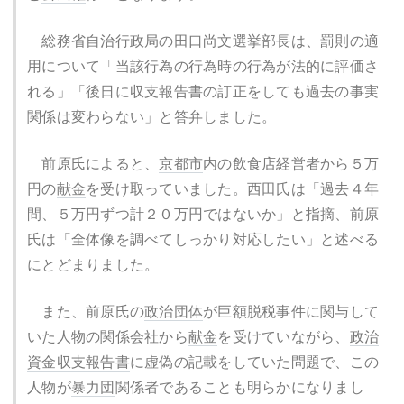
総務省
自治
行政局の田口尚文選挙部長は、罰則の適
用について「当該行為の行為時の行為が法的に評価さ
れる」「後日に収支報告書の訂正をしても過去の事実
関係は変わらない」と答弁しました。
前原氏によると、
京都市
内の飲食店経営者から５万
円の
献金
を受け取っていました。西田氏は「過去４年
間、５万円ずつ計２０万円ではないか」と指摘、前原
氏は「全体像を調べてしっかり対応したい」と述べる
にとどまりました。
また、前原氏の
政治団体
が巨額脱税事件に関与して
いた人物の関係会社から
献金
を受けていながら、
政治
資金収支報告書
に虚偽の記載をしていた問題で、この
人物が
暴力団
関係者であることも明らかになりまし