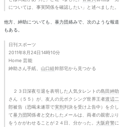
については、事実関係を確認したい」と述べました。
他方、紳助についても、
暴力団
絡みで、次のような報道
もある。
日刊スポーツ
2011年8月24日14時10分
Home 芸能
紳助さん手紙、
山口組
幹部宅から見つかる
２３日深夜引退を表明した人気タレントの
島田紳助
さん（５５）が、友人の元ボクシング世界王者
渡辺二
郎
被告（恐喝未遂罪で
実刑
判決を受け上告中）を介し
て
暴力団
関係者と交わしたメールは、両者の親密ぶり
をうかがわせることが２４日、分かった。
大阪府警
に