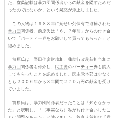
た。虚偽記載は
暴力団
関係者からの
献金
を隠すためだ
ったのではないか、という疑惑が浮上しました。
この人物は１９８８年に
覚せい剤
保有
で逮捕された
暴力団
関係者。前原氏は「６、７年前」からの付き合
いで「パー
ティー
券をお願いして買ってもらった」と
認めました。
前原氏は、
野田佳彦
財務相
、
蓮舫
行政刷新担当相に
暴力団
関係者を仲介し、
民主党
のパー
ティー
券も購入
してもらったことを認めました。
民主党
本部は少なく
とも２００６年から３年間で２７０万円の
献金
を受け
ていました。
前原氏は、
暴力団
関係者だったことは「知らなかっ
た」と釈明し、「（事実なら）私がお付き合いしたこ
とは問題があった」と述べました。
菅直人
首相は「党